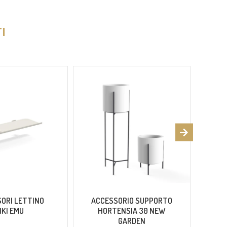
I
ORI LETTINO
ACCESSORIO SUPPORTO
A
IKI EMU
HORTENSIA 30 NEW
GARDEN