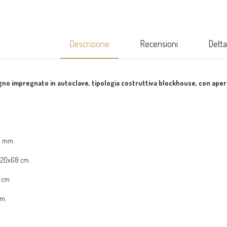
Descrizione
Recensioni
Detta
gno impregnato in autoclave, tipologia costruttiva blockhouse, con aper
9 mm.
120x68 cm.
 cm.
cm.