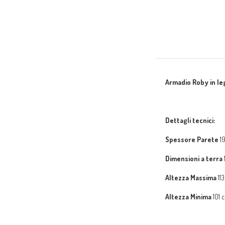
Armadio Roby in le
Dettagli tecnici:
Spessore Parete
1
Dimensioni a terra
Altezza Massima
113
Altezza Minima
101 