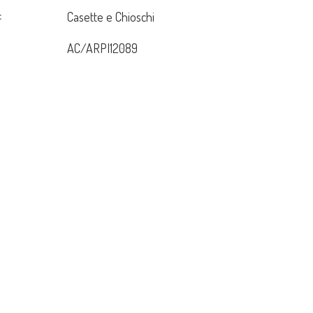
:
Casette e Chioschi
AC/ARPI12089