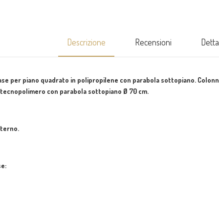
Descrizione
Recensioni
Detta
se per piano quadrato in polipropilene con parabola sottopiano. Colonna
in tecnopolimero con parabola sottopiano Ø 70 cm.
terno.
se: