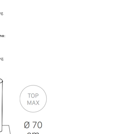
kg.
no:
kg.