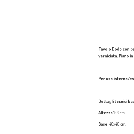
Tavolo Dodo con ba
verniciata. Piano 
Per uso interno/es
Dettagli tecnici ba
Altezza
103
cm.
Base
40x40 cm.