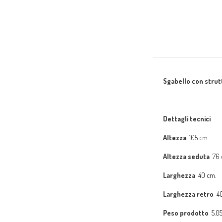
Sgabello con stru
Dettagli tecnici
Altezza
105 cm.
Altezza seduta
76 
Larghezza
40 cm.
Larghezza retro
40
Peso prodotto
5.05