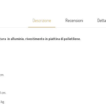
Descrizione
Recensioni
Detta
ttura
in alluminio, rivestimento in piattina di polietilene.
cm.
 cm.
 kg.